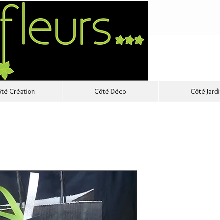
té Création
Côté Déco
Côté Jardi
Bon cadea
Prix
80,00 €