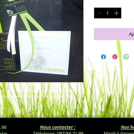
Quantité
*
Aj
ite? D'une idée 
cadeau
 qui fait réellement plaisir? 
tout notre assortiment dans votre magasin Méga-