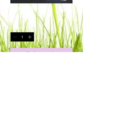
Bon cadeau
Prix
60,00 €
Quantité
*
Ajouter au panier
Vous avez besoin d'un 
cadeau
 tout de 
suite? D'une idée 
cadeau
 qui fait réellement 
plaisir? Optez pour un Bon cadeau à utiliser 
sur tout notre assortiment dans votre 
magasin Méga-Fleurs.